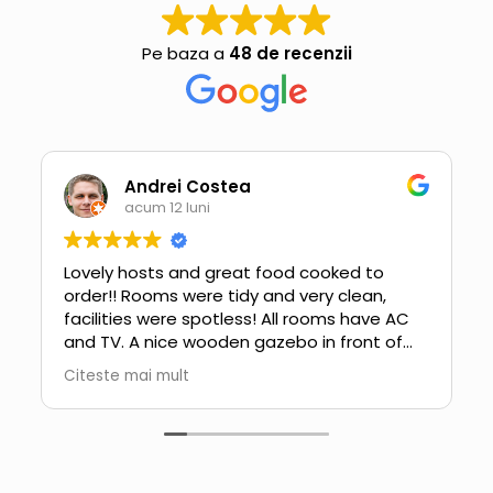
Pe baza a
48 de recenzii
Andrei Costea
acum 12 luni
Lovely hosts and great food cooked to
order!! Rooms were tidy and very clean,
facilities were spotless! All rooms have AC
and TV. A nice wooden gazebo in front of
the property.
Citeste mai mult
If you are looking for a quiet place for your
vacation and a chance to visit Sf.
Gheorghe's history then this is the place.
Would go back for a holiday without a
second thought.